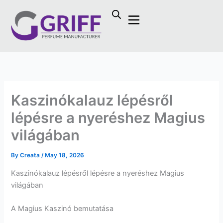
Skip
to
content
Kaszinókalauz lépésről
lépésre a nyeréshez Magius
világában
By
Creata
/
May 18, 2026
Kaszinókalauz lépésről lépésre a nyeréshez Magius
világában
A Magius Kaszinó bemutatása