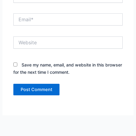
Email*
Website
Save my name, email, and website in this browser
for the next time I comment.