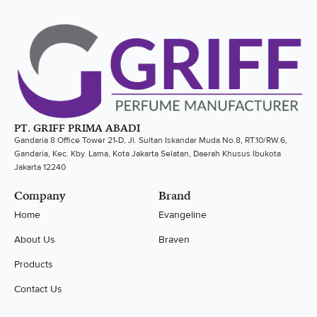
PT. GRIFF PRIMA ABADI
Gandaria 8 Office Tower 21-D, Jl. Sultan Iskandar Muda No.8, RT.10/RW.6,
Gandaria, Kec. Kby. Lama, Kota Jakarta Selatan, Daerah Khusus Ibukota
Jakarta 12240
Company
Brand
Home
Evangeline
About Us
Braven
Products
Contact Us