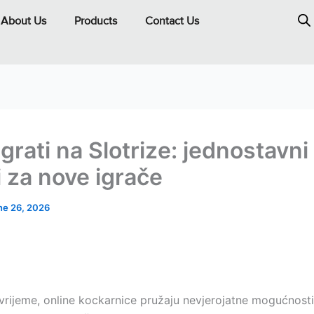
About Us
Products
Contact Us
grati na Slotrize: jednostavni
i za nove igrače
ne 26, 2026
vrijeme, online kockarnice pružaju nevjerojatne mogućnost