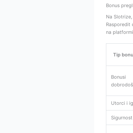
Bonus pregl
Na Slotrize,
Rasporedit 
na platformi
Tip bon
Bonusi
dobrodoš
Utorci i i
Sigurnost