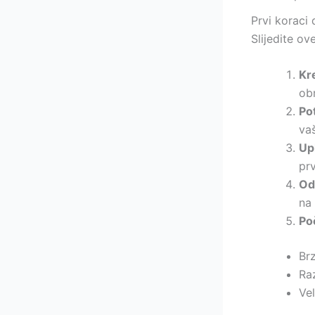
Prvi koraci 
Slijedite ov
Kre
obr
Po
vaš
Up
prv
Od
na 
Poč
Brz
Ra
Ve