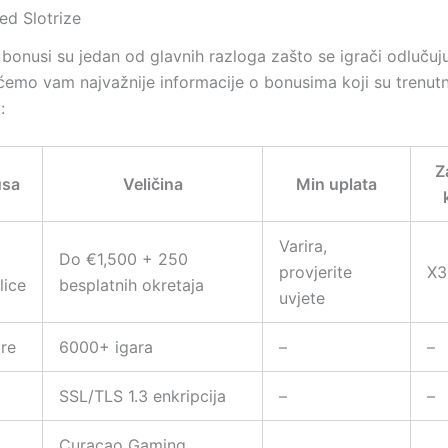
ed Slotrize
 bonusi su jedan od glavnih razloga zašto se igrači odlučuju 
ćemo vam najvažnije informacije o bonusima koji su trenut
:
Z
usa
Veličina
Min uplata
Varira,
Do €1,500 + 250
provjerite
X3
lice
besplatnih okretaja
uvjete
gre
6000+ igara
–
–
SSL/TLS 1.3 enkripcija
–
–
Curacao Gaming