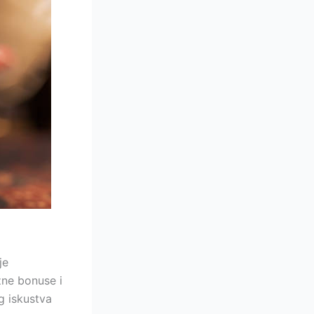
je
zne bonuse i
g iskustva