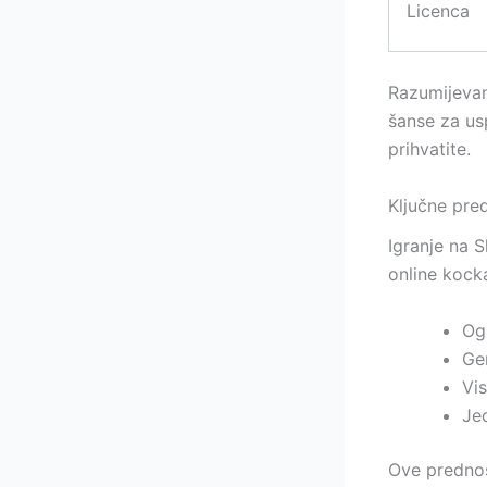
Licenca
Razumijevan
šanse za us
prihvatite.
Ključne pred
Igranje na 
online kocka
Ogr
Ge
Vis
Je
Ove prednost