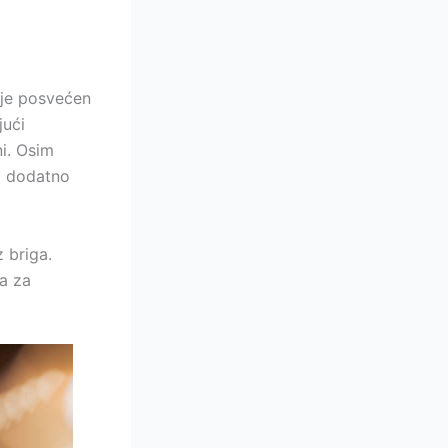
e je posvećen
jući
ni. Osim
o dodatno
z briga.
na za