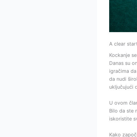
A clear star
Kockanje se
Danas su on
igračima da
da nudi širo
uključujući
U ovom član
Bilo da ste
iskoristite 
Kako započe