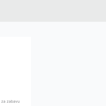
i za zabavu