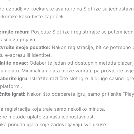
do uzbudljive kockarske avanture na Slotrize su jednostavni 
e korake kako biste započeli:
irajte račun:
Posjetite Slotrize i registrirajte se putem je
asca za prijavu.
tvrdite svoje podatke:
Nakon registracije, bit će potrebno p
u e-adresu ili identitet.
latite novac:
Odaberite jedan od dostupnih metoda plaćanja 
u uplatu. Minimalna uplata može varirati, pa provjerite uvje
aberite igru:
Istražite različite slot igre ili druge casino ig
platformi.
nite igrati:
Nakon što odaberete igru, samo pritisnite “Play”
a registracija koja traje samo nekoliko minuta.
zne metode uplate za vašu jednostavnost.
lika ponuda igara koje zadovoljavaju sve ukuse.