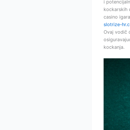
i potencijal
kockarskih 
casino igar
slotrize-hr
Ovaj vodič ć
osiguravajuć
kockanja.