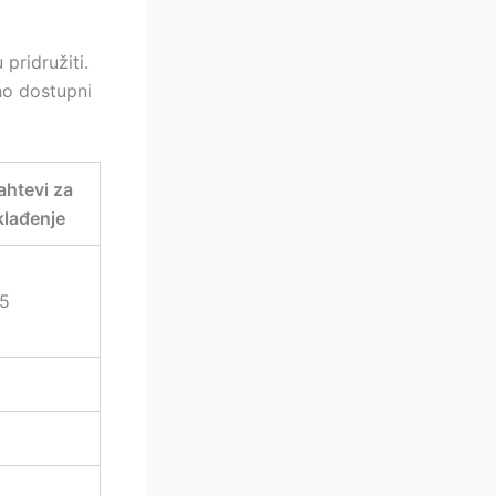
pridružiti.
no dostupni
ahtevi za
klađenje
5