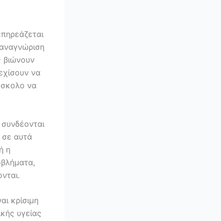
επηρεάζεται
 αναγνώριση
ς βιώνουν
νεχίσουν να
δύσκολο να
 συνδέονται
 σε αυτά
ή η
οβλήματα,
νται.
αι κρίσιμη
ικής υγείας