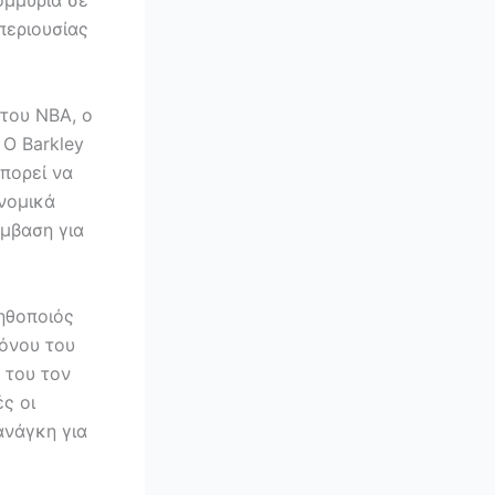
ομμύρια σε
περιουσίας
 του ΝΒΑ, ο
 Ο Barkley
μπορεί να
ονομικά
μβαση για
 ηθοποιός
ρόνου του
ς του τον
ς οι
ανάγκη για