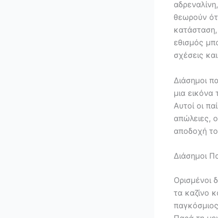
αδρεναλίνη,
θεωρούν ότι
κατάσταση, 
εθισμός μπο
σχέσεις και
Διάσημοι π
μια εικόνα
Αυτοί οι π
απώλειες, 
αποδοχή το
Διάσημοι Πα
Ορισμένοι δ
τα καζίνο κ
παγκόσμιος