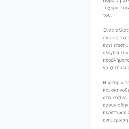
Παρά τη μεγ
τυχερά παι
του.
Ένας άλλος 
οποίος έχει
έχει επισημ
ελέγξει τη
προβλήματα
να ζητήσει 
Η ιστορία τ
και σκηνοθ
στα καζίνο.
έχουν οδηγ
περιπτώσεις
ενημέρωση 