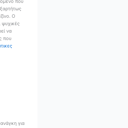
νόμενο που
εξαρτήτως
ζίνο. Ο
ι ψυχικές
ρεί να
ς που
ατικες
 ανάγκη για