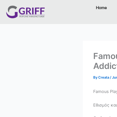
Skip
Home
to
content
Famou
Addic
By
Creata
/
Ju
Famous Pla
Εθισμός και