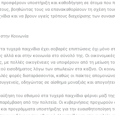
 προσφέρουν υποστήριξη και καθοδήγηση σε άτομα που 
 τους, βοηθώντας τους να επανακαθορίσουν τη σχέση του
νίδια και να βρουν υγιείς τρόπους διαχείρισης των συνα
 στην Κοινωνία
τα τυχερά παιχνίδια έχει σοβαρές επιπτώσεις όχι μόνο στ
ς αλλά και στην κοινωνία στο σύνολό της. Οι οικονομικέ
ες, με πολλές οικογένειες να υποφέρουν από τη μείωση τ
κού εισοδήματος λόγω των απωλειών στα καζίνο. Οι κοιν
λλές φορές διαταράσσονται, καθώς οι παίκτες απομονώνο
 συγγενείς, οδηγώντας σε αίσθημα μοναξιάς και απογοήτε
 αύξηση του εθισμού στα τυχερά παιχνίδια φέρνει μαζί της
 παρέμβαση από την πολιτεία. Οι κυβερνήσεις προχωρούν 
 και προγράμματα υποστήριξης για την ευαισθητοποίηση τ