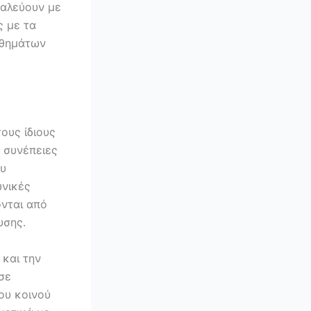
παλεύουν με
ς με τα
ισθημάτων
ους ίδιους
ς συνέπειες
ου
ωνικές
νται από
υσης.
 και την
σε
ου κοινού