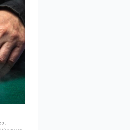
α
και