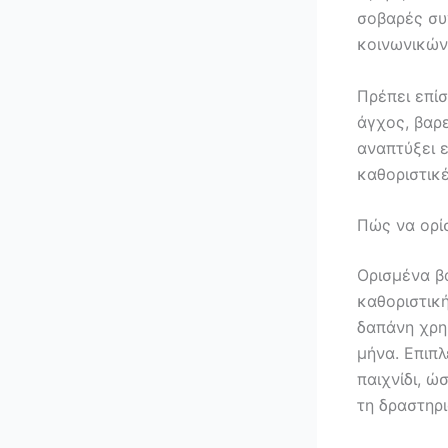
σοβαρές συ
κοινωνικών
Πρέπει επί
άγχος, βαρε
αναπτύξει ε
καθοριστικέ
Πώς να ορί
Ορισμένα βα
καθοριστική
δαπάνη χρη
μήνα. Επιπλ
παιχνίδι, 
τη δραστηρι