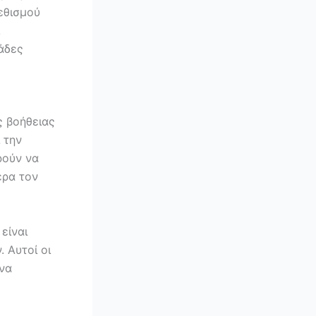
εθισμού
άδες
ς βοήθειας
 την
ρούν να
ερα τον
είναι
 Αυτοί οι
να