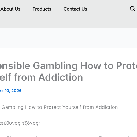
About Us
Products
Contact Us
nsible Gambling How to Prot
elf from Addiction
ne 10, 2026
 Gambling How to Protect Yourself from Addiction
υπεύθυνος τζόγος;