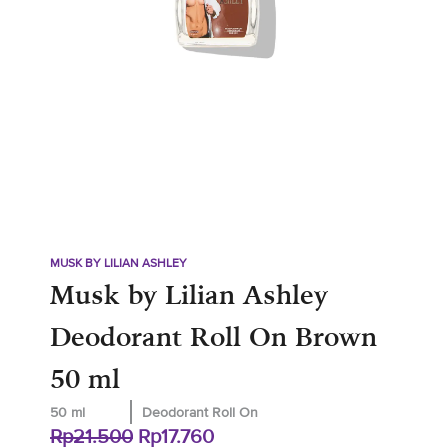
MUSK BY LILIAN ASHLEY
Musk by Lilian Ashley
Deodorant Roll On Brown
50 ml
50 ml
Deodorant Roll On
Original
Current
Rp
21.500
Rp
17.760