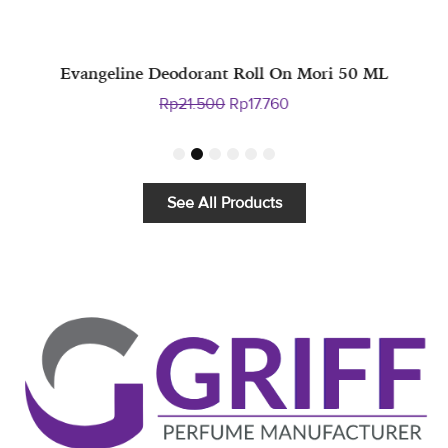
Evangeline Deodorant Roll On Mori 50 ML
Original
Current
Rp
21.500
Rp
17.760
price
price
was:
is:
1
2
3
4
5
6
Rp21.500.
Rp17.760.
See All Products