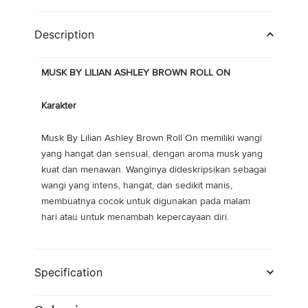
price
price
was:
is:
Description
Rp21.500.
Rp17.760.
MUSK BY LILIAN ASHLEY BROWN ROLL ON
Karakter
Musk By Lilian Ashley Brown Roll On memiliki wangi
yang hangat dan sensual, dengan aroma musk yang
kuat dan menawan. Wanginya dideskripsikan sebagai
wangi yang intens, hangat, dan sedikit manis,
membuatnya cocok untuk digunakan pada malam
hari atau untuk menambah kepercayaan diri.
Specification