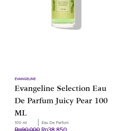
EVANGELINE
Evangeline Selection Eau
De Parfum Juicy Pear 100
ML
100 ml
Eau De Parfum
Original
Current
Rp
90.000
Rp
38.850