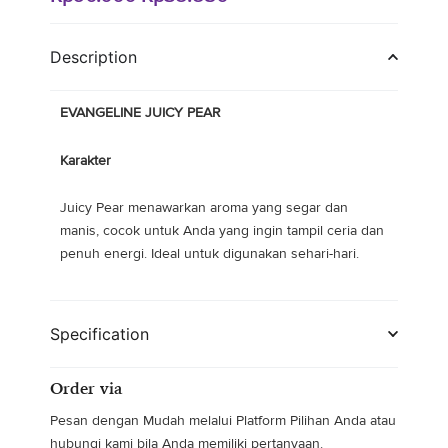
price
price
was:
is:
Description
Rp90.000.
Rp38.850.
EVANGELINE JUICY PEAR
Karakter
Juicy Pear menawarkan aroma yang segar dan
manis, cocok untuk Anda yang ingin tampil ceria dan
penuh energi. Ideal untuk digunakan sehari-hari.
Specification
Order via
Pesan dengan Mudah melalui Platform Pilihan Anda atau
hubungi kami bila Anda memiliki pertanyaan.