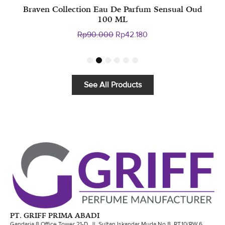
Braven Collection Eau De Parfum Sensual Oud
E
100 ML
Original
Current
Rp
90.000
Rp
42.180
price
price
was:
is:
1
2
3
4
5
6
Rp90.000.
Rp42.180.
See All Products
PT. GRIFF PRIMA ABADI
Gandaria 8 Office Tower 21-D, Jl. Sultan Iskandar Muda No.8, RT.10/RW.6,