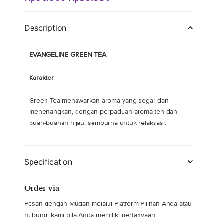
price
price
was:
is:
Description
Rp90.000.
Rp38.850.
EVANGELINE GREEN TEA
Karakter
Green Tea menawarkan aroma yang segar dan
menenangkan, dengan perpaduan aroma teh dan
buah-buahan hijau, sempurna untuk relaksasi.
Specification
Order via
Pesan dengan Mudah melalui Platform Pilihan Anda atau
hubungi kami bila Anda memiliki pertanyaan.