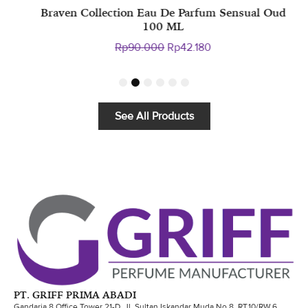
Braven Collection Eau De Parfum Sensual Oud
E
100 ML
Original
Current
Rp
90.000
Rp
42.180
price
price
was:
is:
1
2
3
4
5
6
Rp90.000.
Rp42.180.
See All Products
PT. GRIFF PRIMA ABADI
Gandaria 8 Office Tower 21-D, Jl. Sultan Iskandar Muda No.8, RT.10/RW.6,