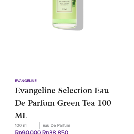
EVANGELINE
Evangeline Selection Eau
De Parfum Green Tea 100
ML
100 ml
Eau De Parfum
Original
Current
Rp
90.000
Rp
38.850