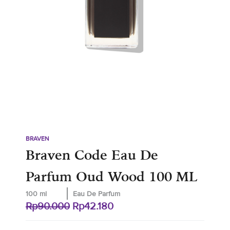
BRAVEN
Braven Code Eau De
Parfum Oud Wood 100 ML
100 ml
Eau De Parfum
Original
Current
Rp
90.000
Rp
42.180
price
price