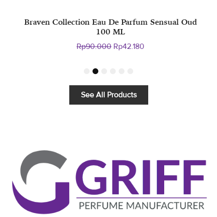
Braven Collection Eau De Parfum Sensual Oud
E
100 ML
Original
Current
Rp
90.000
Rp
42.180
price
price
was:
is:
1
2
3
4
5
6
Rp90.000.
Rp42.180.
See All Products