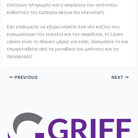
επιλογών πληρωμής και η ασφάλεια του ιστότοπου
καθιστούν την εμπειρία ακόμα πιο ελκυστική.
Εάν επιθυμείτε να εξερευνήσετε ένα νέο καζίνο που
ενσωματώνει την ευκολία και την ασφάλεια, το Lizaro
casino είναι το ιδανικό μέρος για εσάς. Δοκιμάστε το και
επωφεληθείτε από τα μοναδικά του μπόνους και τις
προσφορές!
PREVIOUS
NEXT