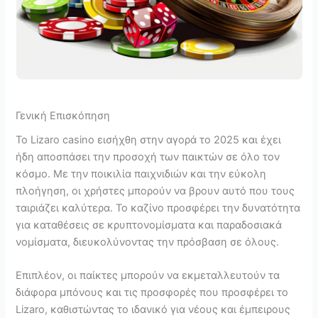
Γενική Επισκόπηση
Το Lizaro casino εισήχθη στην αγορά το 2025 και έχει
ήδη αποσπάσει την προσοχή των παικτών σε όλο τον
κόσμο. Με την ποικιλία παιχνιδιών και την εύκολη
πλοήγηση, οι χρήστες μπορούν να βρουν αυτό που τους
ταιριάζει καλύτερα. Το καζίνο προσφέρει την δυνατότητα
για καταθέσεις σε κρυπτονομίσματα και παραδοσιακά
νομίσματα, διευκολύνοντας την πρόσβαση σε όλους.
Επιπλέον, οι παίκτες μπορούν να εκμεταλλευτούν τα
διάφορα μπόνους και τις προσφορές που προσφέρει το
Lizaro, καθιστώντας το ιδανικό για νέους και έμπειρους