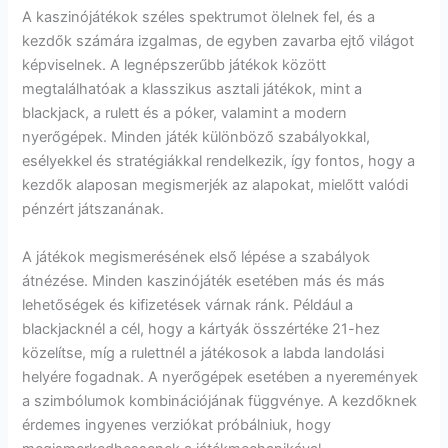
A kaszinójátékok széles spektrumot ölelnek fel, és a
kezdők számára izgalmas, de egyben zavarba ejtő világot
képviselnek. A legnépszerűbb játékok között
megtalálhatóak a klasszikus asztali játékok, mint a
blackjack, a rulett és a póker, valamint a modern
nyerőgépek. Minden játék különböző szabályokkal,
esélyekkel és stratégiákkal rendelkezik, így fontos, hogy a
kezdők alaposan megismerjék az alapokat, mielőtt valódi
pénzért játszanának.
A játékok megismerésének első lépése a szabályok
átnézése. Minden kaszinójáték esetében más és más
lehetőségek és kifizetések várnak ránk. Például a
blackjacknél a cél, hogy a kártyák összértéke 21-hez
közelítse, míg a rulettnél a játékosok a labda landolási
helyére fogadnak. A nyerőgépek esetében a nyeremények
a szimbólumok kombinációjának függvénye. A kezdőknek
érdemes ingyenes verziókat próbálniuk, hogy