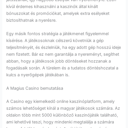
kívül érdemes kihasználni a kaszinók által kínált
bónuszokat és promóciókat, amelyek extra esélyeket
biztosíthatnak a nyerésre.
Egy másik fontos stratégia a játékmenet figyelemmel
kísérése. A játékosoknak célszerű követniük a gép
teljesítményét, és észlelniük, ha egy adott gép hosszú ideje
nem fizetett. Bár ez nem garantálja a nyereményt, segíthet
abban, hogy a játékosok jobb döntéseket hozzanak a
fogadásaik során. A türelem és a tudatos döntéshozatal a
kulcs a nyerőgépek játékában is.
A Magius Casino bemutatása
A Casino egy kiemelkedő online kaszinóplatform, amely
számos lehetőséget kínál a magyar játékosok számára. Az
oldalon több mint 5000 különböző kaszinójáték található,
ami lehetővé teszi, hogy mindenki megtalálja a számára