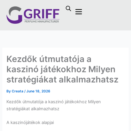
Skip
to
content
Kezdők útmutatója a
kaszinó játékokhoz Milyen
stratégiákat alkalmazhatsz
By
Creata
/
June 18, 2026
Kezdők útmutatója a kaszinó játékokhoz Milyen
stratégiákat alkalmazhatsz
A kaszinójátékok alapjai