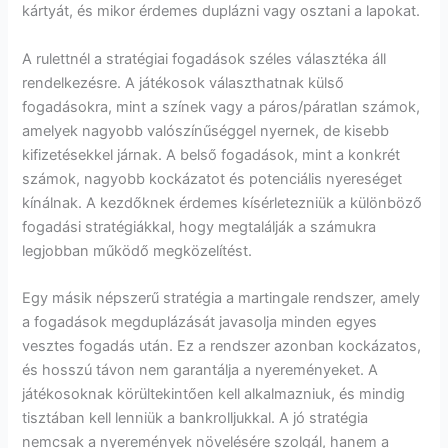
kártyát, és mikor érdemes duplázni vagy osztani a lapokat.
A rulettnél a stratégiai fogadások széles választéka áll
rendelkezésre. A játékosok választhatnak külső
fogadásokra, mint a színek vagy a páros/páratlan számok,
amelyek nagyobb valószínűséggel nyernek, de kisebb
kifizetésekkel járnak. A belső fogadások, mint a konkrét
számok, nagyobb kockázatot és potenciális nyereséget
kínálnak. A kezdőknek érdemes kísérletezniük a különböző
fogadási stratégiákkal, hogy megtalálják a számukra
legjobban működő megközelítést.
Egy másik népszerű stratégia a martingale rendszer, amely
a fogadások megduplázását javasolja minden egyes
vesztes fogadás után. Ez a rendszer azonban kockázatos,
és hosszú távon nem garantálja a nyereményeket. A
játékosoknak körültekintően kell alkalmazniuk, és mindig
tisztában kell lenniük a bankrolljukkal. A jó stratégia
nemcsak a nyeremények növelésére szolgál, hanem a