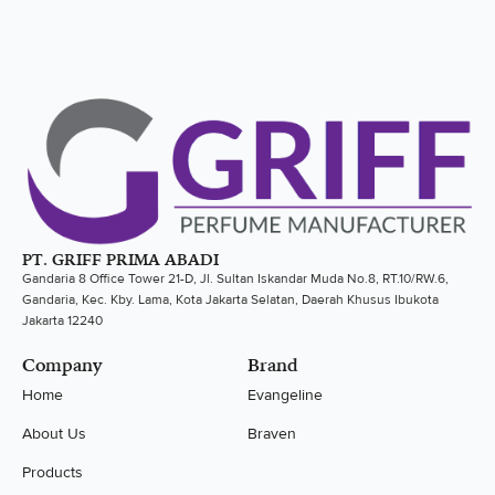
PT. GRIFF PRIMA ABADI
Gandaria 8 Office Tower 21-D, Jl. Sultan Iskandar Muda No.8, RT.10/RW.6,
Gandaria, Kec. Kby. Lama, Kota Jakarta Selatan, Daerah Khusus Ibukota
Jakarta 12240
Company
Brand
Home
Evangeline
About Us
Braven
Products