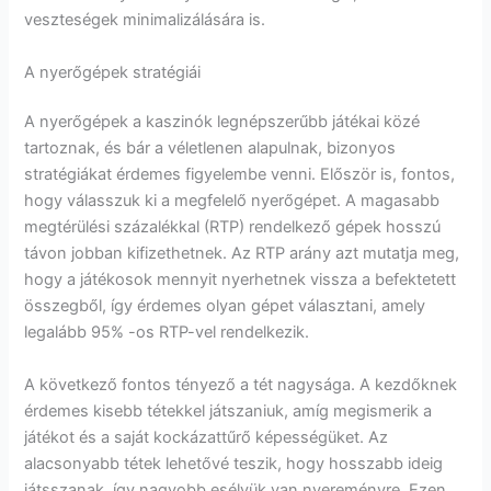
veszteségek minimalizálására is.
A nyerőgépek stratégiái
A nyerőgépek a kaszinók legnépszerűbb játékai közé
tartoznak, és bár a véletlenen alapulnak, bizonyos
stratégiákat érdemes figyelembe venni. Először is, fontos,
hogy válasszuk ki a megfelelő nyerőgépet. A magasabb
megtérülési százalékkal (RTP) rendelkező gépek hosszú
távon jobban kifizethetnek. Az RTP arány azt mutatja meg,
hogy a játékosok mennyit nyerhetnek vissza a befektetett
összegből, így érdemes olyan gépet választani, amely
legalább 95% -os RTP-vel rendelkezik.
A következő fontos tényező a tét nagysága. A kezdőknek
érdemes kisebb tétekkel játszaniuk, amíg megismerik a
játékot és a saját kockázattűrő képességüket. Az
alacsonyabb tétek lehetővé teszik, hogy hosszabb ideig
játsszanak, így nagyobb esélyük van nyereményre. Ezen