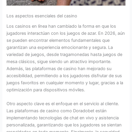
Los aspectos esenciales del casino
Los casinos en línea han cambiado la forma en que los
jugadores interactúan con los juegos de azar. En 2026, aún
se pueden encontrar elementos fundamentales que
garantizan una experiencia emocionante y segura. La
variedad de juegos, desde tragamonedas hasta juegos de
mesa clásicos, sigue siendo un atractivo importante.
Además, las plataformas de casino han mejorado su
accesibilidad, permitiendo a los jugadores disfrutar de sus
juegos favoritos en cualquier momento y lugar, gracias a la
optimización para dispositivos móviles.
Otro aspecto clave es el enfoque en el servicio al cliente.
Las plataformas de casino como Doradobet están
implementando tecnologías de chat en vivo y asistencia
personalizada, garantizando que los jugadores se sientan