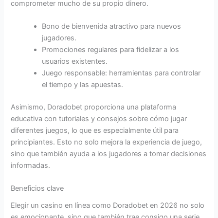
comprometer mucho de su propio dinero.
Bono de bienvenida atractivo para nuevos
jugadores.
Promociones regulares para fidelizar a los
usuarios existentes.
Juego responsable: herramientas para controlar
el tiempo y las apuestas.
Asimismo, Doradobet proporciona una plataforma
educativa con tutoriales y consejos sobre cómo jugar
diferentes juegos, lo que es especialmente útil para
principiantes. Esto no solo mejora la experiencia de juego,
sino que también ayuda a los jugadores a tomar decisiones
informadas.
Beneficios clave
Elegir un casino en línea como Doradobet en 2026 no solo
es emocionante, sino que también trae consigo una serie