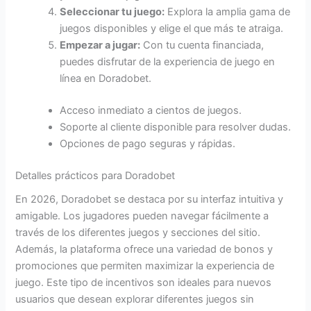
Seleccionar tu juego:
Explora la amplia gama de
juegos disponibles y elige el que más te atraiga.
Empezar a jugar:
Con tu cuenta financiada,
puedes disfrutar de la experiencia de juego en
línea en Doradobet.
Acceso inmediato a cientos de juegos.
Soporte al cliente disponible para resolver dudas.
Opciones de pago seguras y rápidas.
Detalles prácticos para Doradobet
En 2026, Doradobet se destaca por su interfaz intuitiva y
amigable. Los jugadores pueden navegar fácilmente a
través de los diferentes juegos y secciones del sitio.
Además, la plataforma ofrece una variedad de bonos y
promociones que permiten maximizar la experiencia de
juego. Este tipo de incentivos son ideales para nuevos
usuarios que desean explorar diferentes juegos sin