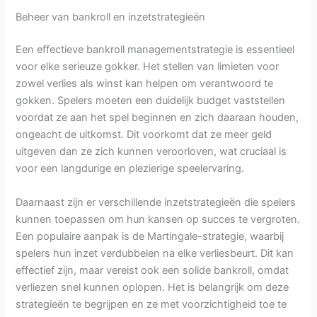
Beheer van bankroll en inzetstrategieën
Een effectieve bankroll managementstrategie is essentieel
voor elke serieuze gokker. Het stellen van limieten voor
zowel verlies als winst kan helpen om verantwoord te
gokken. Spelers moeten een duidelijk budget vaststellen
voordat ze aan het spel beginnen en zich daaraan houden,
ongeacht de uitkomst. Dit voorkomt dat ze meer geld
uitgeven dan ze zich kunnen veroorloven, wat cruciaal is
voor een langdurige en plezierige speelervaring.
Daarnaast zijn er verschillende inzetstrategieën die spelers
kunnen toepassen om hun kansen op succes te vergroten.
Een populaire aanpak is de Martingale-strategie, waarbij
spelers hun inzet verdubbelen na elke verliesbeurt. Dit kan
effectief zijn, maar vereist ook een solide bankroll, omdat
verliezen snel kunnen oplopen. Het is belangrijk om deze
strategieën te begrijpen en ze met voorzichtigheid toe te