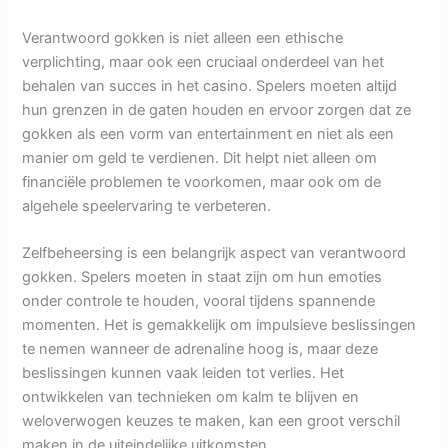
Verantwoord gokken is niet alleen een ethische
verplichting, maar ook een cruciaal onderdeel van het
behalen van succes in het casino. Spelers moeten altijd
hun grenzen in de gaten houden en ervoor zorgen dat ze
gokken als een vorm van entertainment en niet als een
manier om geld te verdienen. Dit helpt niet alleen om
financiële problemen te voorkomen, maar ook om de
algehele speelervaring te verbeteren.
Zelfbeheersing is een belangrijk aspect van verantwoord
gokken. Spelers moeten in staat zijn om hun emoties
onder controle te houden, vooral tijdens spannende
momenten. Het is gemakkelijk om impulsieve beslissingen
te nemen wanneer de adrenaline hoog is, maar deze
beslissingen kunnen vaak leiden tot verlies. Het
ontwikkelen van technieken om kalm te blijven en
weloverwogen keuzes te maken, kan een groot verschil
maken in de uiteindelijke uitkomsten.