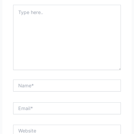
Type
here..
Name*
Email*
Website