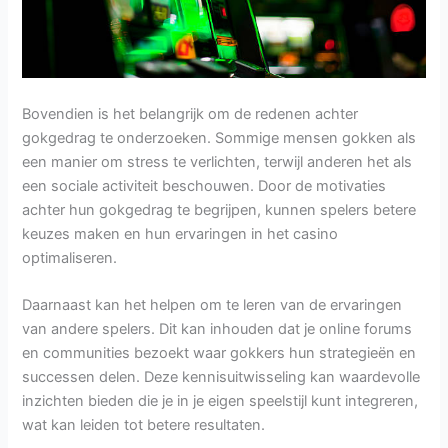
Bovendien is het belangrijk om de redenen achter
gokgedrag te onderzoeken. Sommige mensen gokken als
een manier om stress te verlichten, terwijl anderen het als
een sociale activiteit beschouwen. Door de motivaties
achter hun gokgedrag te begrijpen, kunnen spelers betere
keuzes maken en hun ervaringen in het casino
optimaliseren.
Daarnaast kan het helpen om te leren van de ervaringen
van andere spelers. Dit kan inhouden dat je online forums
en communities bezoekt waar gokkers hun strategieën en
successen delen. Deze kennisuitwisseling kan waardevolle
inzichten bieden die je in je eigen speelstijl kunt integreren,
wat kan leiden tot betere resultaten.