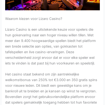
Waarom kiezen voor Lizaro Casino?
Lizaro Casino is een uitstekende keuze voor spelers die
hun gokervaring naar een hoger niveau willen tillen. Met
meer dan 9.400 hoogwaardige spellen biedt het platform
een brede selectie aan opties, van gokkasten tot
tafelspellen en live casino-ervaringen. Deze
verscheidenheid zorgt ervoor dat er voor elke speler wel
iets te vinden is dat past bij hun voorkeuren en speelstijl.
Het casino staat bekend om zijn aantrekkelijke
welkomstbonus van 250% tot €3.000 en 350 gratis spins
voor nieuwe leden. Dit biedt een geweldige kans om je
bankroll uit te breiden en je kansen op winst te vergroten.
Bovendien zorgt het gebruiksvriendelijke platform ervoor
dat spelers gemakkelijk toegang hebben tot hun favoriete