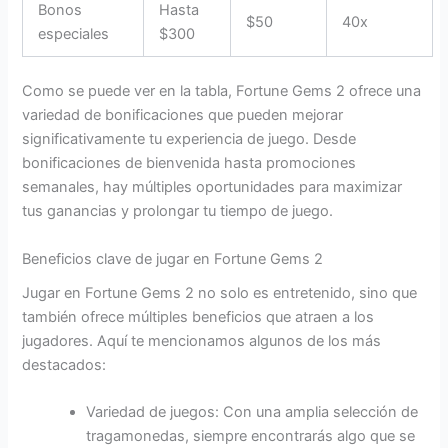
Bonos
Hasta
$50
40x
especiales
$300
Como se puede ver en la tabla, Fortune Gems 2 ofrece una
variedad de bonificaciones que pueden mejorar
significativamente tu experiencia de juego. Desde
bonificaciones de bienvenida hasta promociones
semanales, hay múltiples oportunidades para maximizar
tus ganancias y prolongar tu tiempo de juego.
Beneficios clave de jugar en Fortune Gems 2
Jugar en Fortune Gems 2 no solo es entretenido, sino que
también ofrece múltiples beneficios que atraen a los
jugadores. Aquí te mencionamos algunos de los más
destacados:
Variedad de juegos: Con una amplia selección de
tragamonedas, siempre encontrarás algo que se