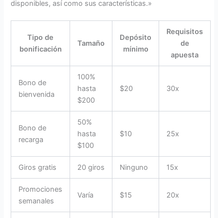
disponibles, así como sus características.»
Requisitos
Tipo de
Depósito
Tamaño
de
bonificación
mínimo
apuesta
100%
Bono de
hasta
$20
30x
bienvenida
$200
50%
Bono de
hasta
$10
25x
recarga
$100
Giros gratis
20 giros
Ninguno
15x
Promociones
Varía
$15
20x
semanales