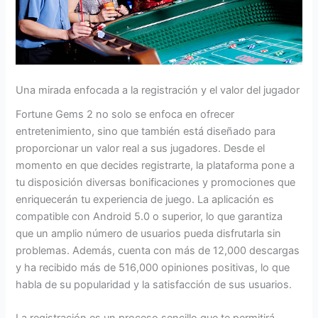
Una mirada enfocada a la registración y el valor del jugador
Fortune Gems 2 no solo se enfoca en ofrecer
entretenimiento, sino que también está diseñado para
proporcionar un valor real a sus jugadores. Desde el
momento en que decides registrarte, la plataforma pone a
tu disposición diversas bonificaciones y promociones que
enriquecerán tu experiencia de juego. La aplicación es
compatible con Android 5.0 o superior, lo que garantiza
que un amplio número de usuarios pueda disfrutarla sin
problemas. Además, cuenta con más de 12,000 descargas
y ha recibido más de 516,000 opiniones positivas, lo que
habla de su popularidad y la satisfacción de sus usuarios.