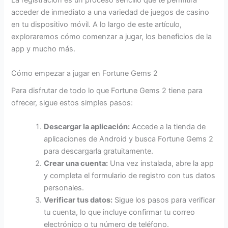
La registración es un proceso sencillo que te permitirá
acceder de inmediato a una variedad de juegos de casino
en tu dispositivo móvil. A lo largo de este artículo,
exploraremos cómo comenzar a jugar, los beneficios de la
app y mucho más.
Cómo empezar a jugar en Fortune Gems 2
Para disfrutar de todo lo que Fortune Gems 2 tiene para
ofrecer, sigue estos simples pasos:
Descargar la aplicación:
Accede a la tienda de
aplicaciones de Android y busca Fortune Gems 2
para descargarla gratuitamente.
Crear una cuenta:
Una vez instalada, abre la app
y completa el formulario de registro con tus datos
personales.
Verificar tus datos:
Sigue los pasos para verificar
tu cuenta, lo que incluye confirmar tu correo
electrónico o tu número de teléfono.