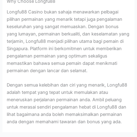
Why Choose Longfu88
Longfu88 Casino bukan sahaja menawarkan pelbagai
pilihan permainan yang menarik tetapi juga pengalaman
keseluruhan yang sangat memuaskan. Dengan bonus
yang lumayan, permainan berkualiti, dan keselamatan yang
terjamin, Longfu88 menjadi pilihan utama bagi pemain di
Singapura. Platform ini berkomitmen untuk memberikan
pengalaman permainan yang optimum sekaligus
memastikan bahawa semua pemain dapat menikmati
permainan dengan lancar dan selamat.
Dengan semua kelebihan dan ciri yang menarik, Longfu88
adalah tempat yang tepat untuk memulakan atau
meneruskan perjalanan permainan anda. Ambil peluang
untuk merasai sendiri pengalaman hebat di Longfu88 dan
lihat bagaimana anda boleh memaksimalkan permainan
anda dengan memahami tawaran dan bonus yang ada.