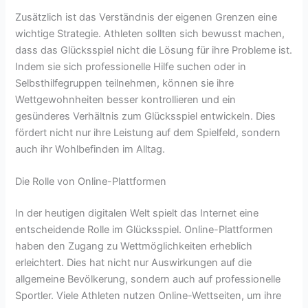
Zusätzlich ist das Verständnis der eigenen Grenzen eine
wichtige Strategie. Athleten sollten sich bewusst machen,
dass das Glücksspiel nicht die Lösung für ihre Probleme ist.
Indem sie sich professionelle Hilfe suchen oder in
Selbsthilfegruppen teilnehmen, können sie ihre
Wettgewohnheiten besser kontrollieren und ein
gesünderes Verhältnis zum Glücksspiel entwickeln. Dies
fördert nicht nur ihre Leistung auf dem Spielfeld, sondern
auch ihr Wohlbefinden im Alltag.
Die Rolle von Online-Plattformen
In der heutigen digitalen Welt spielt das Internet eine
entscheidende Rolle im Glücksspiel. Online-Plattformen
haben den Zugang zu Wettmöglichkeiten erheblich
erleichtert. Dies hat nicht nur Auswirkungen auf die
allgemeine Bevölkerung, sondern auch auf professionelle
Sportler. Viele Athleten nutzen Online-Wettseiten, um ihre