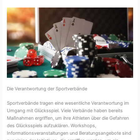
Die Verantwortung der Sportverbände
Sportverbände tragen eine wesentliche Verantwortung im
Umgang mit Glücksspiel. Viele Verbände haben bereits
Maßnahmen ergriffen, um ihre Athleten über die Gefahren
des Glücksspiels aufzuklären. Workshops,
Informationsveranstaltungen und Beratungsangebote sind