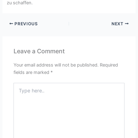
zu schaffen.
PREVIOUS
NEXT
Leave a Comment
Your email address will not be published.
Required
fields are marked
*
Type
here..