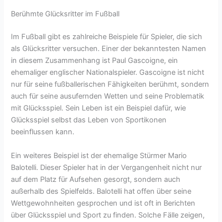
Berühmte Glücksritter im Fußball
Im Fußball gibt es zahlreiche Beispiele für Spieler, die sich
als Glücksritter versuchen. Einer der bekanntesten Namen
in diesem Zusammenhang ist Paul Gascoigne, ein
ehemaliger englischer Nationalspieler. Gascoigne ist nicht
nur für seine fußballerischen Fähigkeiten berühmt, sondern
auch für seine ausufernden Wetten und seine Problematik
mit Glücksspiel. Sein Leben ist ein Beispiel dafür, wie
Glücksspiel selbst das Leben von Sportikonen
beeinflussen kann.
Ein weiteres Beispiel ist der ehemalige Stürmer Mario
Balotelli. Dieser Spieler hat in der Vergangenheit nicht nur
auf dem Platz für Aufsehen gesorgt, sondern auch
außerhalb des Spielfelds. Balotelli hat offen über seine
Wettgewohnheiten gesprochen und ist oft in Berichten
über Glücksspiel und Sport zu finden. Solche Fälle zeigen,