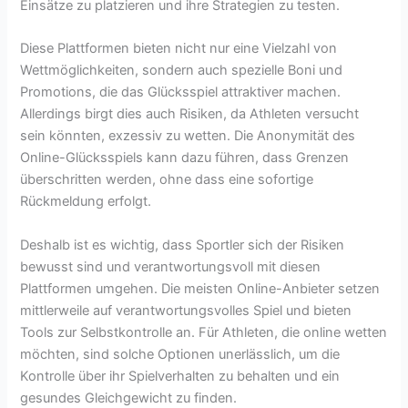
Einsätze zu platzieren und ihre Strategien zu testen.
Diese Plattformen bieten nicht nur eine Vielzahl von
Wettmöglichkeiten, sondern auch spezielle Boni und
Promotions, die das Glücksspiel attraktiver machen.
Allerdings birgt dies auch Risiken, da Athleten versucht
sein könnten, exzessiv zu wetten. Die Anonymität des
Online-Glücksspiels kann dazu führen, dass Grenzen
überschritten werden, ohne dass eine sofortige
Rückmeldung erfolgt.
Deshalb ist es wichtig, dass Sportler sich der Risiken
bewusst sind und verantwortungsvoll mit diesen
Plattformen umgehen. Die meisten Online-Anbieter setzen
mittlerweile auf verantwortungsvolles Spiel und bieten
Tools zur Selbstkontrolle an. Für Athleten, die online wetten
möchten, sind solche Optionen unerlässlich, um die
Kontrolle über ihr Spielverhalten zu behalten und ein
gesundes Gleichgewicht zu finden.