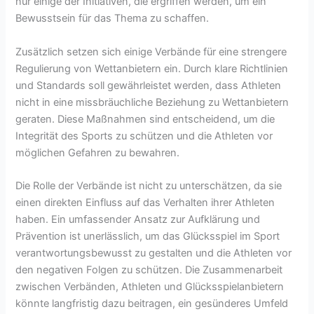
nur einige der Initiativen, die ergriffen werden, um ein
Bewusstsein für das Thema zu schaffen.
Zusätzlich setzen sich einige Verbände für eine strengere
Regulierung von Wettanbietern ein. Durch klare Richtlinien
und Standards soll gewährleistet werden, dass Athleten
nicht in eine missbräuchliche Beziehung zu Wettanbietern
geraten. Diese Maßnahmen sind entscheidend, um die
Integrität des Sports zu schützen und die Athleten vor
möglichen Gefahren zu bewahren.
Die Rolle der Verbände ist nicht zu unterschätzen, da sie
einen direkten Einfluss auf das Verhalten ihrer Athleten
haben. Ein umfassender Ansatz zur Aufklärung und
Prävention ist unerlässlich, um das Glücksspiel im Sport
verantwortungsbewusst zu gestalten und die Athleten vor
den negativen Folgen zu schützen. Die Zusammenarbeit
zwischen Verbänden, Athleten und Glücksspielanbietern
könnte langfristig dazu beitragen, ein gesünderes Umfeld