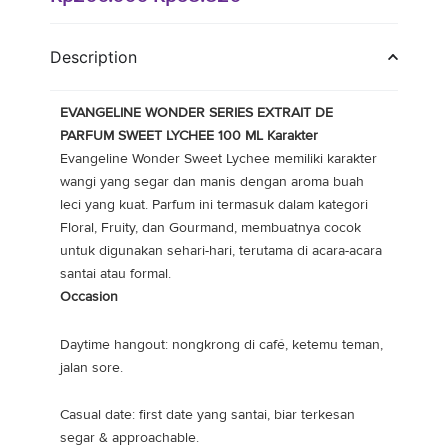
aslinya
saat
adalah:
ini
Description
Rp200.000.
adalah:
Rp68.820.
EVANGELINE WONDER SERIES EXTRAIT DE
PARFUM SWEET LYCHEE 100 ML
Karakter
Evangeline Wonder Sweet Lychee memiliki karakter
wangi yang segar dan manis dengan aroma buah
leci yang kuat. Parfum ini termasuk dalam kategori
Floral, Fruity, dan Gourmand, membuatnya cocok
untuk digunakan sehari-hari, terutama di acara-acara
santai atau formal.
Occasion
Daytime hangout:
nongkrong di café, ketemu teman,
jalan sore.
Casual date:
first date yang santai, biar terkesan
segar & approachable.