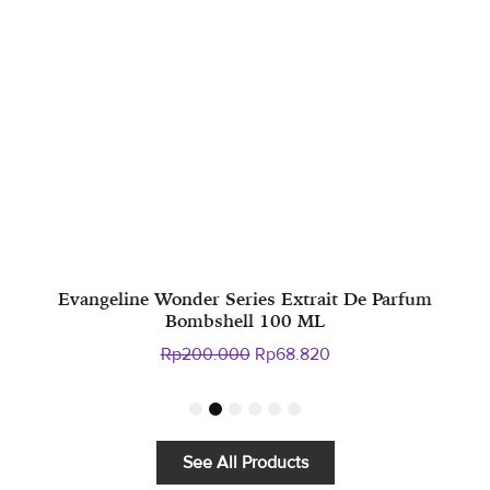
m
Evangeline Wonder Series Extrait De Parfum
Bombshell 100 ML
Harga
Harga
Rp
200.000
Rp
68.820
aslinya
saat
adalah:
ini
1
2
3
4
5
6
Rp200.000.
adalah:
Rp68.820.
See All Products