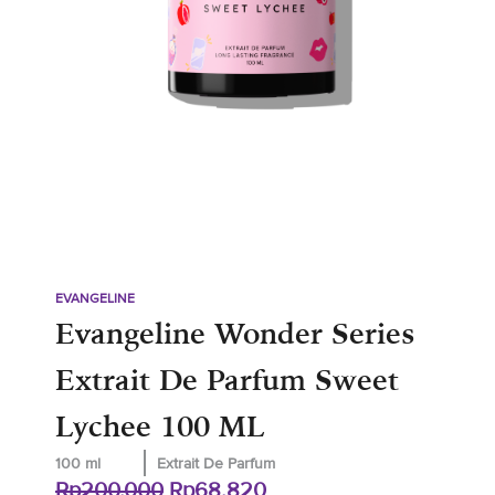
EVANGELINE
Evangeline Wonder Series
Extrait De Parfum Sweet
Lychee 100 ML
100 ml
Extrait De Parfum
Harga
Harga
Rp
200.000
Rp
68.820