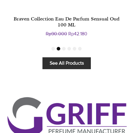
Braven Collection Eau De Parfum Sensual Oud
E
100 ML
Harga
Harga
Rp
90.000
Rp
42.180
aslinya
saat
adalah:
ini
1
2
3
4
5
6
Rp90.000.
adalah:
Rp42.180.
See All Products