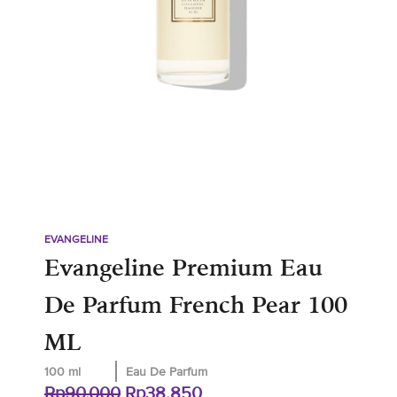
EVANGELINE
Evangeline Premium Eau
De Parfum French Pear 100
ML
100 ml
Eau De Parfum
Harga
Harga
Rp
90.000
Rp
38.850