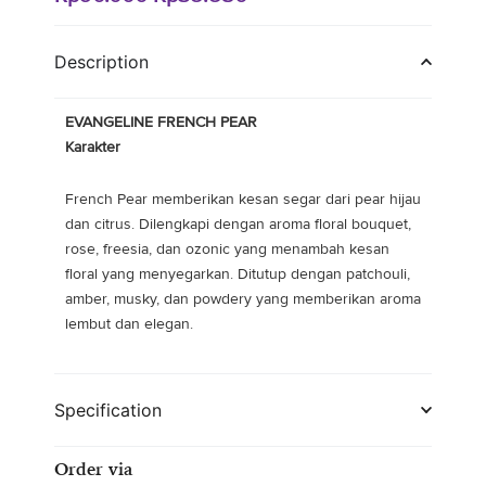
aslinya
saat
adalah:
ini
Description
Rp90.000.
adalah:
Rp38.850.
EVANGELINE FRENCH PEAR
Karakter
French Pear memberikan kesan segar dari pear hijau
dan citrus. Dilengkapi dengan aroma floral bouquet,
rose, freesia, dan ozonic yang menambah kesan
floral yang menyegarkan. Ditutup dengan patchouli,
amber, musky, dan powdery yang memberikan aroma
lembut dan elegan.
Specification
Order via