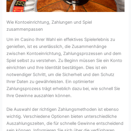
Wie Kontoeinrichtung, Zahlungen und Spiel
zusammenpassen
Um im Casino Ihrer Wahl ein effektives Spielerlebnis zu
genießen, ist es unerlässlich, die Zusammenhänge
zwischen Kontoeinrichtung, Zahlungsprozessen und dem
Spiel selbst zu verstehen. Zu Beginn müssen Sie ein Konto
einrichten und Ihre Identität bestätigen. Dies ist ein
notwendiger Schritt, um die Sicherheit und den Schutz
Ihrer Daten zu gewährleisten. Ein optimierter
Zahlungsprozess trägt erheblich dazu bei, wie schnell Sie
Ihre Gewinne auszahlen können.
Die Auswahl der richtigen Zahlungsmethoden ist ebenso
wichtig. Verschiedene Optionen bieten unterschiedliche
Auszahlungszeiten, die für schnelle Gewinne entscheidend
sein können. Informieren Sie sich über die verfügbaren