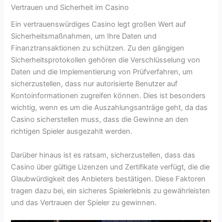
Vertrauen und Sicherheit im Casino
Ein vertrauenswürdiges Casino legt großen Wert auf
Sicherheitsmaßnahmen, um Ihre Daten und
Finanztransaktionen zu schützen. Zu den gängigen
Sicherheitsprotokollen gehören die Verschlüsselung von
Daten und die Implementierung von Prüfverfahren, um
sicherzustellen, dass nur autorisierte Benutzer auf
Kontoinformationen zugreifen können. Dies ist besonders
wichtig, wenn es um die Auszahlungsanträge geht, da das
Casino sicherstellen muss, dass die Gewinne an den
richtigen Spieler ausgezahlt werden.
Darüber hinaus ist es ratsam, sicherzustellen, dass das
Casino über gültige Lizenzen und Zertifikate verfügt, die die
Glaubwürdigkeit des Anbieters bestätigen. Diese Faktoren
tragen dazu bei, ein sicheres Spielerlebnis zu gewährleisten
und das Vertrauen der Spieler zu gewinnen.