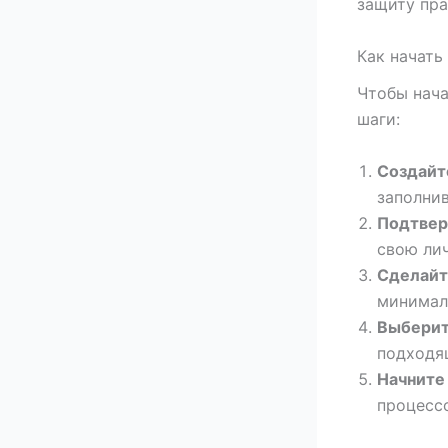
защиту пра
Как начать 
Чтобы нача
шаги:
Создайт
заполни
Подтвер
свою лич
Сделайт
минимал
Выберит
подходящ
Начните 
процесс