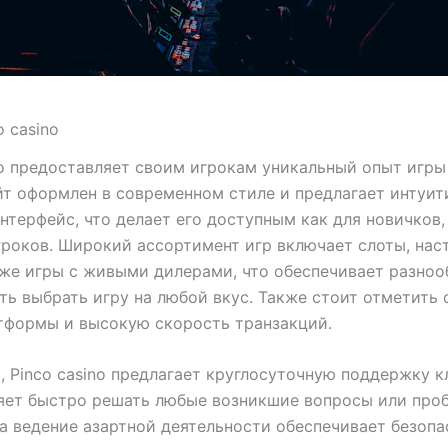
o casino
no предоставляет своим игрокам уникальный опыт игры
йт оформлен в современном стиле и предлагает интуит
нтерфейс, что делает его доступным как для новичков, 
роков. Широкий ассортимент игр включает слоты, нас
кже игры с живыми дилерами, что обеспечивает разноо
ь выбрать игру на любой вкус. Также стоит отметить
тформы и высокую скорость транзакций.
, Pinco casino предлагает круглосуточную поддержку к
яет быстро решать любые возникшие вопросы или про
а ведение азартной деятельности обеспечивает безопа