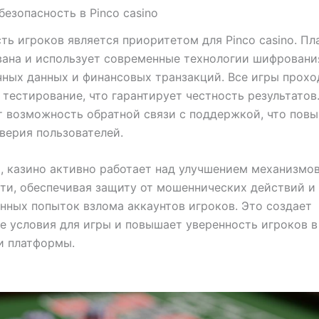
безопасность в Pinco casino
ть игроков является приоритетом для Pinco casino. П
ана и использует современные технологии шифровани
ных данных и финансовых транзакций. Все игры прохо
 тестирование, что гарантирует честность результатов
 возможность обратной связи с поддержкой, что пов
верия пользователей.
, казино активно работает над улучшением механизмо
ти, обеспечивая защиту от мошеннических действий и
ных попыток взлома аккаунтов игроков. Это создает
 условия для игры и повышает уверенность игроков в
и платформы.