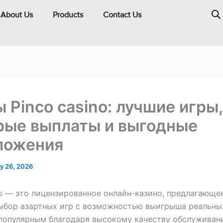
About Us
Products
Contact Us
 Pinco casino: лучшие игры,
рые выплаты и выгодные
ложения
y 26, 2026
no — это лицензированное онлайн-казино, предлагающе
бор азартных игр с возможностью выигрыша реальных
популярным благодаря высокому качеству обслуживан