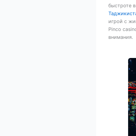
быстроте в
Таджикист
игрой с жи
Pinco casi
внимания.