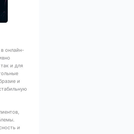
 в онлайн-
ивно
так и для
тольные
бразие и
 стабильную
лиентов,
блемы.
сность и