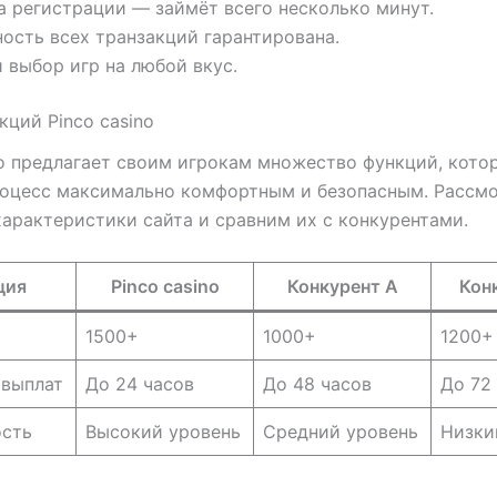
а регистрации — займёт всего несколько минут.
ость всех транзакций гарантирована.
 выбор игр на любой вкус.
кций Pinco casino
no предлагает своим игрокам множество функций, кото
роцесс максимально комфортным и безопасным. Рассм
арактеристики сайта и сравним их с конкурентами.
ция
Pinco casino
Конкурент A
Кон
р
1500+
1000+
1200+
 выплат
До 24 часов
До 48 часов
До 72
ость
Высокий уровень
Средний уровень
Низки