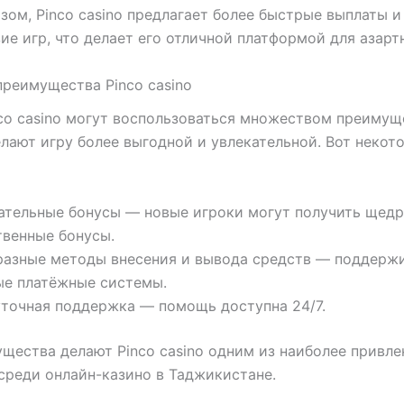
зом, Pinco casino предлагает более быстрые выплаты и
ие игр, что делает его отличной платформой для азарт
реимущества Pinco casino
co casino могут воспользоваться множеством преимущ
лают игру более выгодной и увлекательной. Вот некот
ательные бонусы — новые игроки могут получить щед
твенные бонусы.
разные методы внесения и вывода средств — поддерж
ые платёжные системы.
уточная поддержка — помощь доступна 24/7.
щества делают Pinco casino одним из наиболее привл
среди онлайн-казино в Таджикистане.