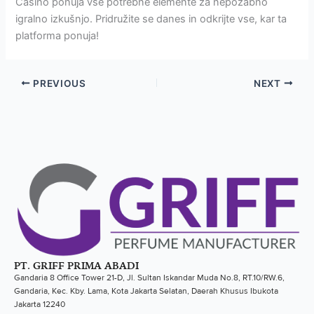
Casino ponuja vse potrebne elemente za nepozabno
igralno izkušnjo. Pridružite se danes in odkrijte vse, kar ta
platforma ponuja!
PREVIOUS
NEXT
PT. GRIFF PRIMA ABADI
Gandaria 8 Office Tower 21-D, Jl. Sultan Iskandar Muda No.8, RT.10/RW.6,
Gandaria, Kec. Kby. Lama, Kota Jakarta Selatan, Daerah Khusus Ibukota
Jakarta 12240