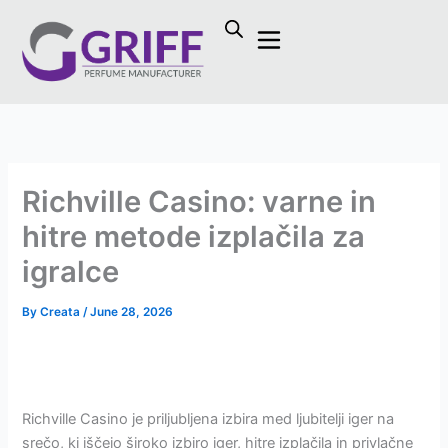
Skip
to
content
Richville Casino: varne in
hitre metode izplačila za
igralce
By
Creata
/
June 28, 2026
Richville Casino je priljubljena izbira med ljubitelji iger na
srečo, ki iščejo široko izbiro iger, hitre izplačila in privlačne