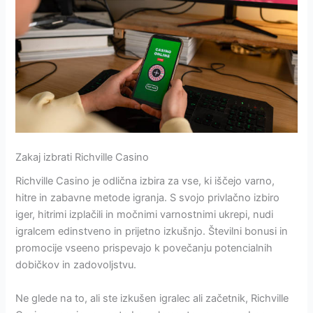
Zakaj izbrati Richville Casino
Richville Casino je odlična izbira za vse, ki iščejo varno,
hitre in zabavne metode igranja. S svojo privlačno izbiro
iger, hitrimi izplačili in močnimi varnostnimi ukrepi, nudi
igralcem edinstveno in prijetno izkušnjo. Številni bonusi in
promocije vseeno prispevajo k povečanju potencialnih
dobičkov in zadovoljstvu.
Ne glede na to, ali ste izkušen igralec ali začetnik, Richville