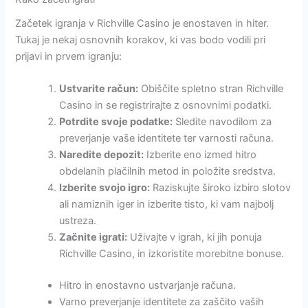
Začetek igranja v Richville Casino je enostaven in hiter.
Tukaj je nekaj osnovnih korakov, ki vas bodo vodili pri
prijavi in prvem igranju:
Ustvarite račun:
Obiščite spletno stran Richville
Casino in se registrirajte z osnovnimi podatki.
Potrdite svoje podatke:
Sledite navodilom za
preverjanje vaše identitete ter varnosti računa.
Naredite depozit:
Izberite eno izmed hitro
obdelanih plačilnih metod in položite sredstva.
Izberite svojo igro:
Raziskujte široko izbiro slotov
ali namiznih iger in izberite tisto, ki vam najbolj
ustreza.
Začnite igrati:
Uživajte v igrah, ki jih ponuja
Richville Casino, in izkoristite morebitne bonuse.
Hitro in enostavno ustvarjanje računa.
Varno preverjanje identitete za zaščito vaših