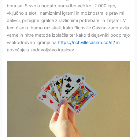
bonuse. S svojo bogato ponudbo več kot 2.000 iger,
vključno s sloti, namiznimi igrami in možnostmi s pravimi
delivci, pritegne igralce z različnimi potrebami in željami. V
tem članku bomo raziskali, kako Richville Casino zagotavlja
varne in hitre metode izplačila ter kako ti dejavniki podpirajo
vsakodnevno igranje na
https://richvillecasino.co/sl/
in
povečujejo zadovoljstvo igralcev.