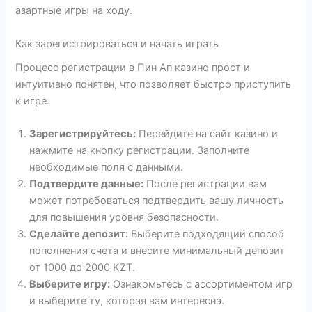
азартные игры на ходу.
Как зарегистрироваться и начать играть
Процесс регистрации в Пин Ап казино прост и
интуитивно понятен, что позволяет быстро приступить
к игре.
Зарегистрируйтесь:
Перейдите на сайт казино и
нажмите на кнопку регистрации. Заполните
необходимые поля с данными.
Подтвердите данные:
После регистрации вам
может потребоваться подтвердить вашу личность
для повышения уровня безопасности.
Сделайте депозит:
Выберите подходящий способ
пополнения счета и внесите минимальный депозит
от 1000 до 2000 KZT.
Выберите игру:
Ознакомьтесь с ассортиментом игр
и выберите ту, которая вам интересна.