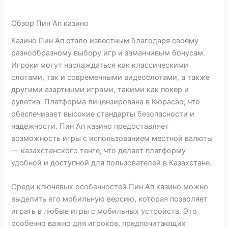
Обзор Пин Ап казино
Казино Пин Ап стало известным благодаря своему
разнообразному выбору игр и заманчивым бонусам.
Игроки могут наслаждаться как классическими
слотами, так и современными видеослотами, а также
другими азартными играми, такими как покер и
рулетка. Платформа лицензирована в Кюрасао, что
обеспечивает высокие стандарты безопасности и
надежности. Пин Ап казино предоставляет
возможность игры с использованием местной валюты
— казахстанского тенге, что делает платформу
удобной и доступной для пользователей в Казахстане.
Среди ключевых особенностей Пин Ап казино можно
выделить его мобильную версию, которая позволяет
играть в любые игры с мобильных устройств. Это
особенно важно для игроков, предпочитающих