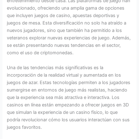
entretenimiento desde casa. Las plataformas de juego han
evolucionado, ofreciendo una amplia gama de opciones
que incluyen juegos de casino, apuestas deportivas y
juegos de mesa. Esta diversificación no solo ha atraído a
nuevos jugadores, sino que también ha permitido a los
veteranos explorar nuevas experiencias de juego. Además,
se están presentando nuevas tendencias en el sector,
como el uso de criptomonedas.
Una de las tendencias más significativas es la
incorporación de la realidad virtual y aumentada en los
juegos de azar. Estas tecnologías permiten a los jugadores
sumergirse en entornos de juego más realistas, haciendo
que la experiencia sea más atractiva e interactiva. Los
casinos en línea están empezando a ofrecer juegos en 3D
que simulan la experiencia de un casino físico, lo que
podría revolucionar cómo los usuarios interactúan con sus
juegos favoritos.