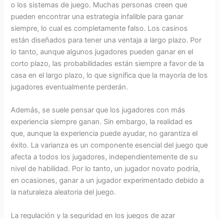
o los sistemas de juego. Muchas personas creen que
pueden encontrar una estrategia infalible para ganar
siempre, lo cual es completamente falso. Los casinos
están diseñados para tener una ventaja a largo plazo. Por
lo tanto, aunque algunos jugadores pueden ganar en el
corto plazo, las probabilidades están siempre a favor de la
casa en el largo plazo, lo que significa que la mayoría de los
jugadores eventualmente perderán.
Además, se suele pensar que los jugadores con más
experiencia siempre ganan. Sin embargo, la realidad es
que, aunque la experiencia puede ayudar, no garantiza el
éxito. La varianza es un componente esencial del juego que
afecta a todos los jugadores, independientemente de su
nivel de habilidad. Por lo tanto, un jugador novato podría,
en ocasiones, ganar a un jugador experimentado debido a
la naturaleza aleatoria del juego.
La regulación y la seguridad en los juegos de azar