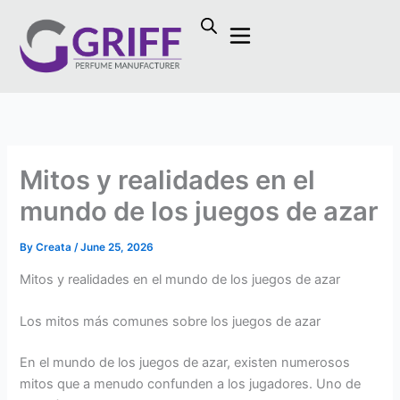
Skip
to
content
Mitos y realidades en el
mundo de los juegos de azar
By
Creata
/
June 25, 2026
Mitos y realidades en el mundo de los juegos de azar
Los mitos más comunes sobre los juegos de azar
En el mundo de los juegos de azar, existen numerosos
mitos que a menudo confunden a los jugadores. Uno de