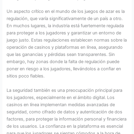
Un aspecto crítico en el mundo de los juegos de azar es la
regulación, que varía significativamente de un país a otro.
En muchos lugares, la industria está fuertemente regulada
para proteger a los jugadores y garantizar un entorno de
juego justo. Estas regulaciones establecen normas sobre la
operación de casinos y plataformas en línea, asegurando
que las ganancias y pérdidas sean transparentes. Sin
embargo, hay zonas donde la falta de regulación puede
poner en riesgo a los jugadores, llevándolos a confiar en
sitios poco fiables.
La seguridad también es una preocupación principal para
los jugadores, especialmente en el ámbito digital. Los
casinos en línea implementan medidas avanzadas de
seguridad, como cifrado de datos y autenticación de dos
factores, para proteger la información personal y financiera
de los usuarios. La confianza en la plataforma es esencial
para que los jugadores se sientan cómodos a la hora de