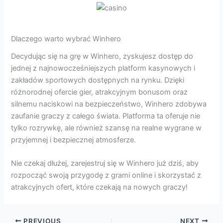
Dlaczego warto wybrać Winhero
Decydując się na grę w Winhero, zyskujesz dostęp do
jednej z najnowocześniejszych platform kasynowych i
zakładów sportowych dostępnych na rynku. Dzięki
różnorodnej ofercie gier, atrakcyjnym bonusom oraz
silnemu naciskowi na bezpieczeństwo, Winhero zdobywa
zaufanie graczy z całego świata. Platforma ta oferuje nie
tylko rozrywkę, ale również szansę na realne wygrane w
przyjemnej i bezpiecznej atmosferze.
Nie czekaj dłużej, zarejestruj się w Winhero już dziś, aby
rozpocząć swoją przygodę z grami online i skorzystać z
atrakcyjnych ofert, które czekają na nowych graczy!
PREVIOUS
NEXT