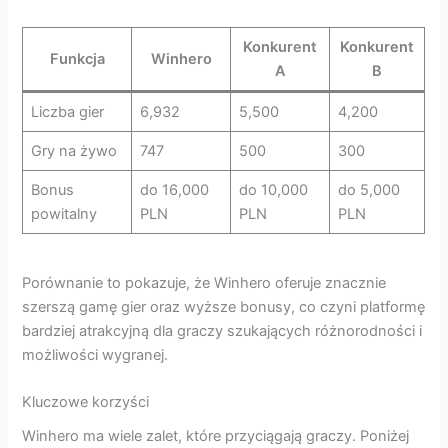
Konkurent
Konkurent
Funkcja
Winhero
A
B
Liczba gier
6,932
5,500
4,200
Gry na żywo
747
500
300
Bonus
do 16,000
do 10,000
do 5,000
powitalny
PLN
PLN
PLN
Porównanie to pokazuje, że Winhero oferuje znacznie
szerszą gamę gier oraz wyższe bonusy, co czyni platformę
bardziej atrakcyjną dla graczy szukających różnorodności i
możliwości wygranej.
Kluczowe korzyści
Winhero ma wiele zalet, które przyciągają graczy. Poniżej