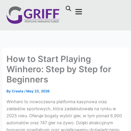
Skip
to
content
How to Start Playing
Winhero: Step by Step for
Beginners
By
Creata
/
May 23, 2026
Winhero to nowoczesna platforma kasynowa oraz
zakładów sportowych, która zadebiutowała na rynku w
2025 roku. Oferuje bogaty wybór gier, w tym ponad 6,900
automatów oraz 747 gier na żywo. Dzięki atrakcyjnym
bonusom powitalnym oraz wyjątkowemu doświadczeniu