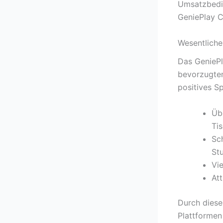
Umsatzbedin
GeniePlay C
Wesentliche
Das GeniePl
bevorzugten
positives Sp
Übe
Ti
Sc
St
Vie
Att
Durch diese
Plattformen