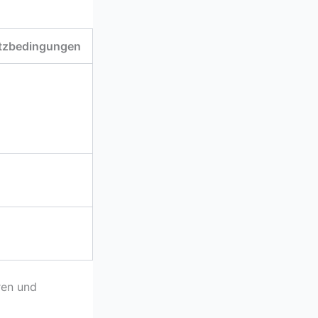
tzbedingungen
ren und