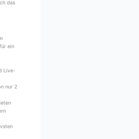
ich das
em
für ein
d Live-
on nur 2
ieten
ern
ivsten