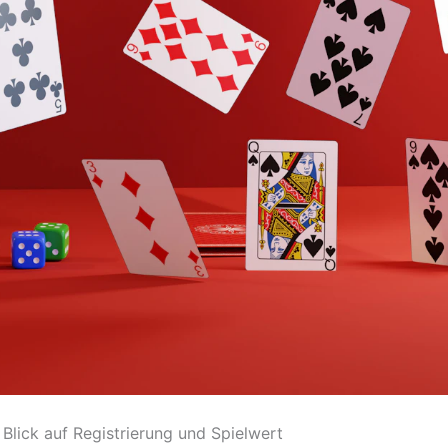
 Blick auf Registrierung und Spielwert