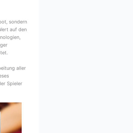
bot, sondern
Wert auf den
nologien,
nger
tet.
eitung aller
eses
er Spieler