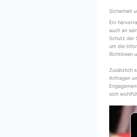
Sicherheit 
Ein hervorr
auch an sei
Schutz der 
um die Info
Richtlinien 
Zusätzlich s
Anfragen un
Engagement 
sich wohlfü