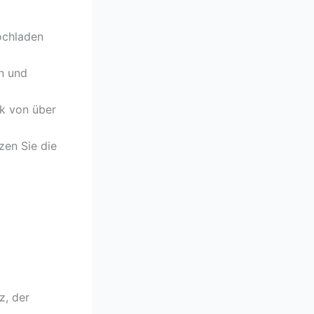
ochladen
n und
k von über
zen Sie die
z, der