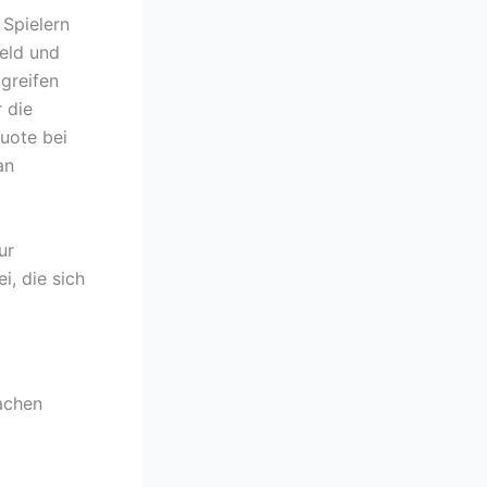
 Spielern
feld und
ugreifen
 die
uote bei
an
ur
i, die sich
achen