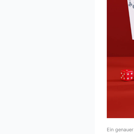
Ein genauer