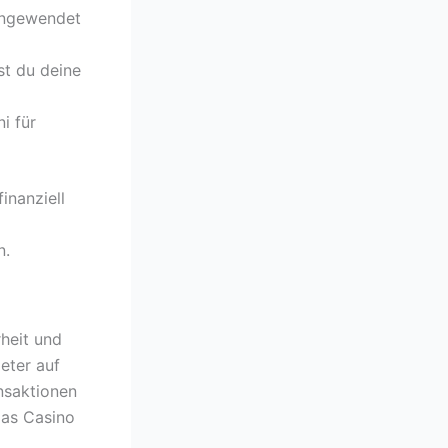
 angewendet
t du deine
i für
inanziell
n.
rheit und
ieter auf
nsaktionen
das Casino