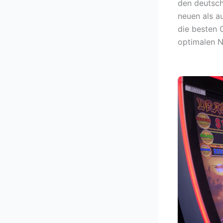
den deutsche
neuen als a
die besten 
optimalen N