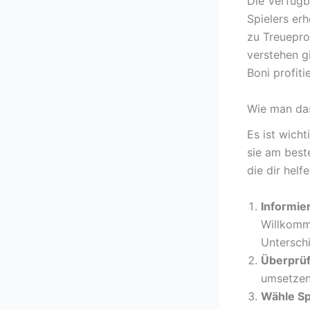
Die Verfügba
Spielers er
zu Treuepro
verstehen g
Boni profiti
Wie man das
Es ist wich
sie am best
die dir helf
Informie
Willkomme
Untersch
Überprüf
umsetzen
Wähle Sp