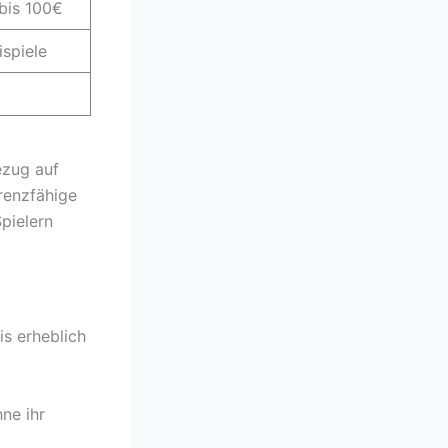
bis 100€
ispiele
ezug auf
renzfähige
Spielern
is erheblich
hne ihr