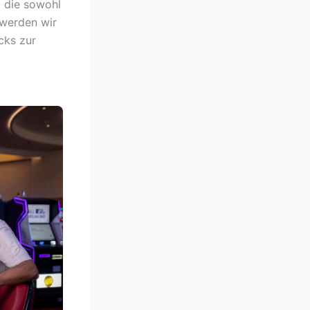
, die sowohl
 werden wir
cks zur