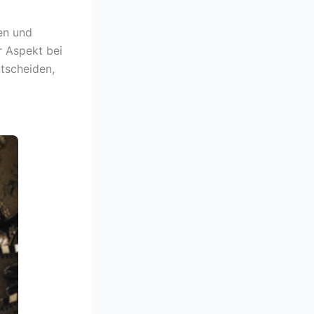
en und
r Aspekt bei
ntscheiden,