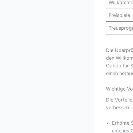
Willkomm
Freispiele
Treuepro
Die Überprü
den Willkom
Option für S
einen herau
Wichtige Vo
Die Vorteile
verbessern. 
Erhöhte S
eigenes G