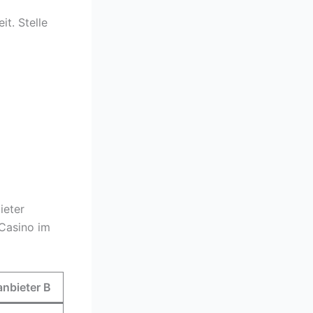
t. Stelle
ieter
 Casino im
nbieter B