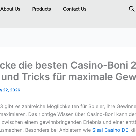
About Us
Products
Contact Us
cke die besten Casino-Boni 
 und Tricks für maximale Ge
y 22, 2026
 gibt es zahlreiche Möglichkeiten für Spieler, ihre Gewinne
maximieren. Das richtige Wissen über Casino-Boni kann de
 zwischen einem gewinnbringenden Erlebnis und einer ent
usmachen. Besonders bei Anbietern wie
Sisal Casino DE
, d