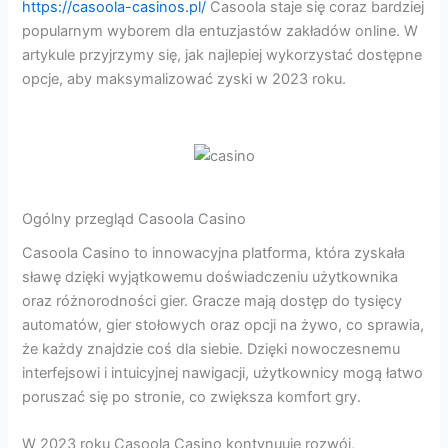
https://casoola-casinos.pl/
Casoola staje się coraz bardziej
popularnym wyborem dla entuzjastów zakładów online. W
artykule przyjrzymy się, jak najlepiej wykorzystać dostępne
opcje, aby maksymalizować zyski w 2023 roku.
Ogólny przegląd Casoola Casino
Casoola Casino to innowacyjna platforma, która zyskała
sławę dzięki wyjątkowemu doświadczeniu użytkownika
oraz różnorodności gier. Gracze mają dostęp do tysięcy
automatów, gier stołowych oraz opcji na żywo, co sprawia,
że każdy znajdzie coś dla siebie. Dzięki nowoczesnemu
interfejsowi i intuicyjnej nawigacji, użytkownicy mogą łatwo
poruszać się po stronie, co zwiększa komfort gry.
W 2023 roku Casoola Casino kontynuuje rozwój,