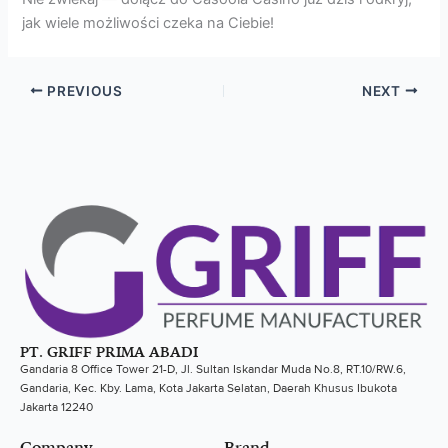
jak wiele możliwości czeka na Ciebie!
PREVIOUS
NEXT
PT. GRIFF PRIMA ABADI
Gandaria 8 Office Tower 21-D, Jl. Sultan Iskandar Muda No.8, RT.10/RW.6,
Gandaria, Kec. Kby. Lama, Kota Jakarta Selatan, Daerah Khusus Ibukota
Jakarta 12240
Company
Brand