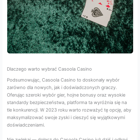
Dlaczego warto wybrać Casoola Casino
Podsumowując, Casoola Casino to doskonały wybór
zarówno dla nowych, jak i doświadczonych graczy.
Oferując szeroki wybór gier, hojne bonusy oraz wysokie
standardy bezpieczeństwa, platforma ta wyróżnia się na
tle konkurencji. W 2023 roku warto rozważyć tę opcję, aby
maksymalizować swoje zyski i cieszyć się wyjątkowymi
doświadczeniami.
Nie zwlekaj — dołącz do Casoola Casino już dziś i odkryj,