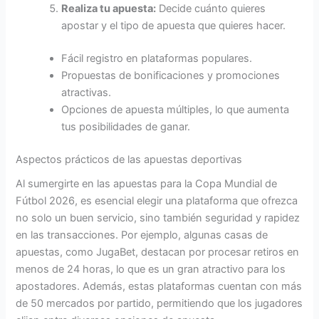
Realiza tu apuesta:
Decide cuánto quieres
apostar y el tipo de apuesta que quieres hacer.
Fácil registro en plataformas populares.
Propuestas de bonificaciones y promociones
atractivas.
Opciones de apuesta múltiples, lo que aumenta
tus posibilidades de ganar.
Aspectos prácticos de las apuestas deportivas
Al sumergirte en las apuestas para la Copa Mundial de
Fútbol 2026, es esencial elegir una plataforma que ofrezca
no solo un buen servicio, sino también seguridad y rapidez
en las transacciones. Por ejemplo, algunas casas de
apuestas, como JugaBet, destacan por procesar retiros en
menos de 24 horas, lo que es un gran atractivo para los
apostadores. Además, estas plataformas cuentan con más
de 50 mercados por partido, permitiendo que los jugadores