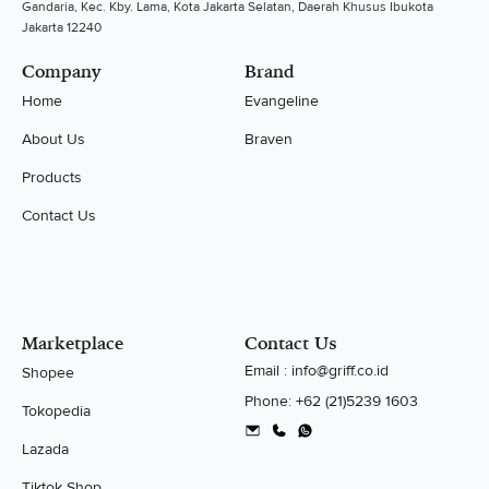
Gandaria, Kec. Kby. Lama, Kota Jakarta Selatan, Daerah Khusus Ibukota
Jakarta 12240
Company
Brand
Home
Evangeline
About Us
Braven
Products
Contact Us
Marketplace
Contact Us
Email : info@griff.co.id
Shopee
Phone: +62 (21)5239 1603
Tokopedia
Lazada
Tiktok Shop