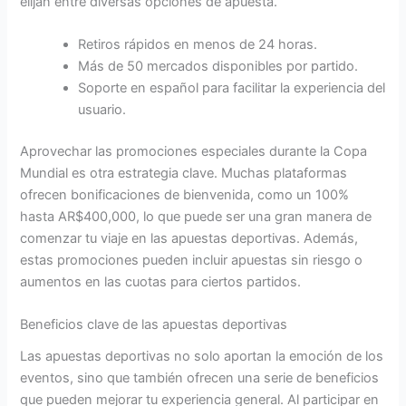
elijan entre diversas opciones de apuesta.
Retiros rápidos en menos de 24 horas.
Más de 50 mercados disponibles por partido.
Soporte en español para facilitar la experiencia del
usuario.
Aprovechar las promociones especiales durante la Copa
Mundial es otra estrategia clave. Muchas plataformas
ofrecen bonificaciones de bienvenida, como un 100%
hasta AR$400,000, lo que puede ser una gran manera de
comenzar tu viaje en las apuestas deportivas. Además,
estas promociones pueden incluir apuestas sin riesgo o
aumentos en las cuotas para ciertos partidos.
Beneficios clave de las apuestas deportivas
Las apuestas deportivas no solo aportan la emoción de los
eventos, sino que también ofrecen una serie de beneficios
que pueden mejorar tu experiencia general. Al participar en