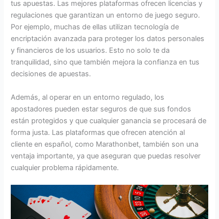
tus apuestas. Las mejores plataformas ofrecen licencias y
regulaciones que garantizan un entorno de juego seguro.
Por ejemplo, muchas de ellas utilizan tecnología de
encriptación avanzada para proteger los datos personales
y financieros de los usuarios. Esto no solo te da
tranquilidad, sino que también mejora la confianza en tus
decisiones de apuestas.
Además, al operar en un entorno regulado, los
apostadores pueden estar seguros de que sus fondos
están protegidos y que cualquier ganancia se procesará de
forma justa. Las plataformas que ofrecen atención al
cliente en español, como Marathonbet, también son una
ventaja importante, ya que aseguran que puedas resolver
cualquier problema rápidamente.