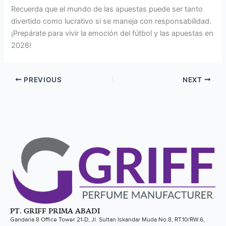
Recuerda que el mundo de las apuestas puede ser tanto
divertido como lucrativo si se maneja con responsabilidad.
¡Prepárate para vivir la emoción del fútbol y las apuestas en
2026!
PREVIOUS
NEXT
PT. GRIFF PRIMA ABADI
Gandaria 8 Office Tower 21-D, Jl. Sultan Iskandar Muda No.8, RT.10/RW.6,