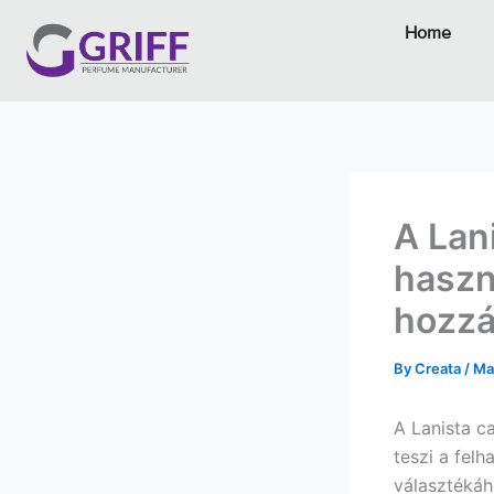
Skip
Home
to
content
A Lan
haszn
hozzá
By
Creata
/
Ma
A Lanista c
teszi a fel
választékáh