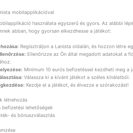
nista mobilapplikációval
obilapplikáció használata egyszerű és gyors. Az alábbi lép
nnek abban, hogy gyorsan elkezdhesse a játékot:
ehozása:
Regisztráljon a Lanista oldalán, és hozzon létre eg
llenőrzése:
Ellenőrizze az Ön által megadott adatokat a fi
ához.
helyezése:
Minimum 10 eurós befizetéssel kezdheti meg a j
álasztása:
Válassza ki a kívánt játékot a széles kínálatból.
egkezdése:
Kezdje el a játékot, és élvezze a szórakozást!
k létrehozás
 befizetési lehetőségek
áték- és bónuszválasztás
lemzése