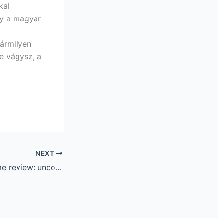
kal
ly a magyar
bármilyen
re vágysz, a
NEXT
Chicken road game review: uncovering the pros and cons for players The Chicken Road game is a thrilling online gaming ex