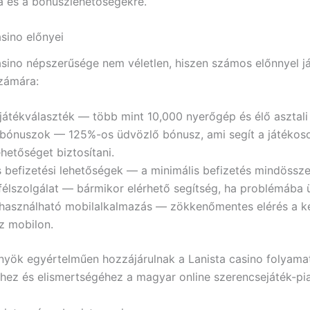
a és a bónuszlehetőségekre.
asino előnyei
asino népszerűsége nem véletlen, hiszen számos előnnyel já
zámára:
 játékválaszték — több mint 10,000 nyerőgép és élő asztali 
v bónuszok — 125%-os üdvözlő bónusz, ami segít a játékos
ehetőséget biztosítani.
 befizetési lehetőségek — a minimális befizetés mindössze
félszolgálat — bármikor elérhető segítség, ha problémába 
használható mobilalkalmazás — zökkenőmentes elérés a 
z mobilon.
nyök egyértelműen hozzájárulnak a Lanista casino folyama
ez és elismertségéhez a magyar online szerencsejáték-pi