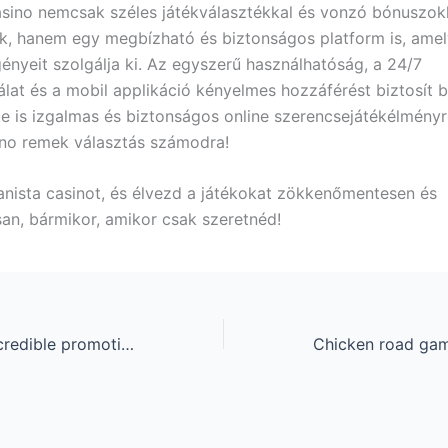
asino nemcsak széles játékválasztékkal és vonzó bónuszok
k, hanem egy megbízható és biztonságos platform is, ame
gényeit szolgálja ki. Az egyszerű használhatóság, a 24/7
álat és a mobil applikáció kényelmes hozzáférést biztosít 
 te is izgalmas és biztonságos online szerencsejátékélmény
ino remek választás számodra!
anista casinot, és élvezd a játékokat zökkenőmentesen és
an, bármikor, amikor csak szeretnéd!
Le fisherman : incredible promotions not to be missed in 2026