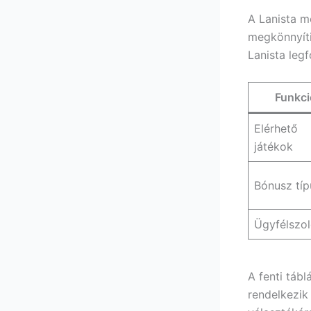
A Lanista m
megkönnyíti
Lanista leg
Funkci
Elérhető
játékok
Bónusz típ
Ügyfélszol
A fenti táb
rendelkezik