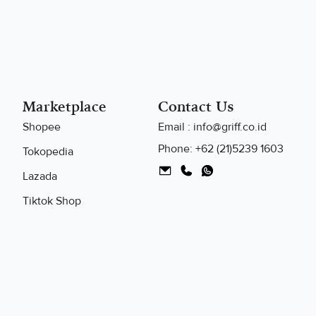
Marketplace
Contact Us
Shopee
Email : info@griff.co.id
Phone: +62 (21)5239 1603
Tokopedia
Lazada
Tiktok Shop